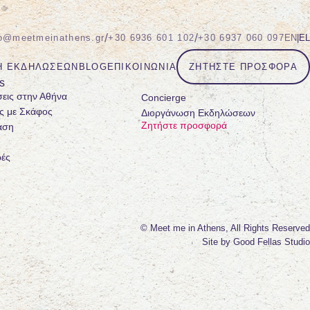
/
/
fo@meetmeinathens.gr
+30 6936 601 102
+30 6937 060 097
EN
|
EL
Η ΕΚΔΗΛΏΣΕΩΝ
BLOG
ΕΠΙΚΟΙΝΩΝΊΑ
ΖΗΤΉΣΤΕ ΠΡΟΣΦΟΡΆ
s
σεις στην Αθήνα
Concierge
ς με Σκάφος
Διοργάνωση Εκδηλώσεων
Ζητήστε προσφορά
αση
ές
© Meet me in Athens, All Rights Reserved
Site by
Good Fellas Studio