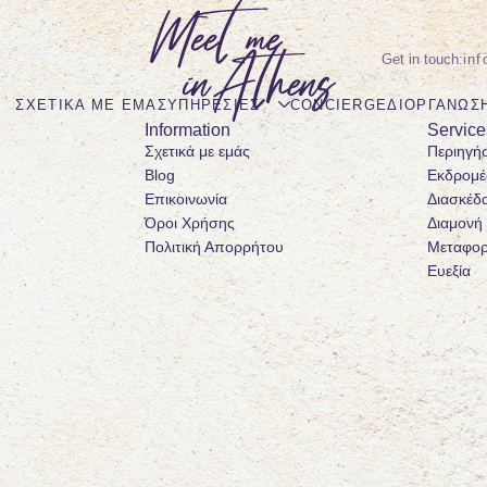
in
ΣΧΕΤΙΚΆ ΜΕ ΕΜΆΣ
ΥΠΗΡΕΣΊΕΣ
CONCIERGE
ΔΙΟΡΓΆΝΩΣ
Information
Service
Σχετικά με εμάς
Περιηγή
Blog
Εκδρομέ
Επικοινωνία
Διασκέδ
Όροι Χρήσης
Διαμονή
Πολιτική Απορρήτου
Μεταφορ
Ευεξία