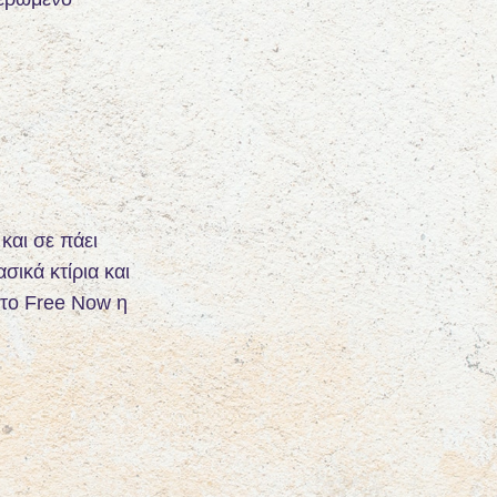
και σε πάει
σικά κτίρια και
 το Free Now η