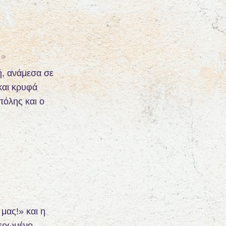
ή, ανάμεσα σε
 και κρυφά
πόλης και ο
 μας!» και η
θιερωμένο