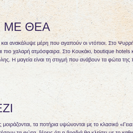
Σ ΜΕ ΘΈΑ
και ανακάλυψε μέρη που αγαπούν οι ντόπιοι. Στο Ψυρρ
και πιο χαλαρή ατμόσφαιρα. Στο Κουκάκι, boutique hotels
λης. Η μαγεία είναι τη στιγμή που ανάβουν τα φώτα της 
ΖΙ
ς μοιράζονται, τα ποτήρια υψώνονται με το κλασικό «Γεια
πέσουν τα φώτα, ξέρεις ότι η βραδιά θα κλείσει με το κα