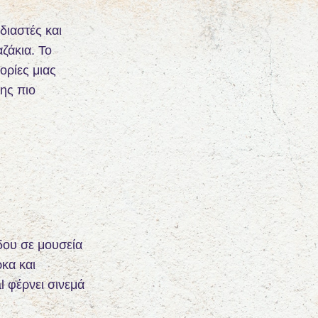
διαστές και
ζάκια. Το
ορίες μιας
της πιο
δου σε μουσεία
ρκα και
l φέρνει σινεμά