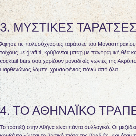
3. ΜΥΣΤΙΚΈΣ ΤΑΡΆΤΣΕ
Άφησε τις πολυσύχναστες ταράτσες του Μοναστηρακίου 
τοίχους με graffiti, κρύβονται μπαρ με πανοραμική θέα 
cocktail bars σου χαρίζουν μοναδικές γωνιές της Ακρόπο
Παρθενώνας λάμπει χρυσαφένιος πάνω από όλα.
4. ΤΟ ΑΘΗΝΑΪΚΌ ΤΡΑΠΈ
Το τραπέζι στην Αθήνα είναι πάντα συλλογικό. Οι μεζέδε
κουβέντα γίνεται το βασικό πιάτο της βραδιάς. Και όταν 