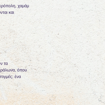
 Ακρόπολη, χαμάμ
νται και
υν τα
ετράλωνα, όπου
στιγμές: ένα