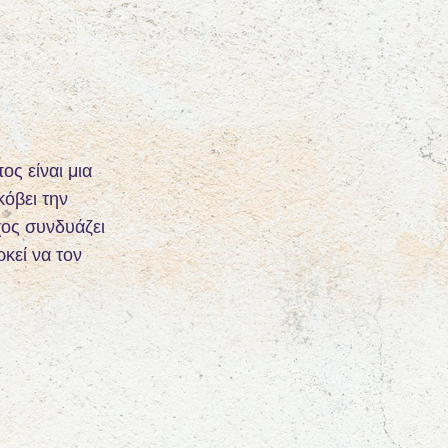
ς είναι μια
όβει την
χος συνδυάζει
ρκεί να τον