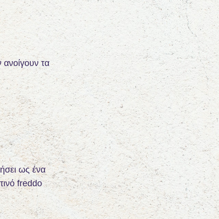
ν ανοίγουν τα
νήσει ως ένα
τινό freddo