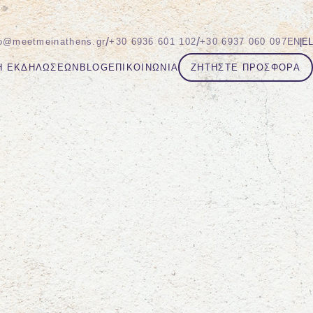
/
/
fo@meetmeinathens.gr
+30 6936 601 102
+30 6937 060 097
EN
|
EL
Η ΕΚΔΗΛΏΣΕΩΝ
BLOG
ΕΠΙΚΟΙΝΩΝΊΑ
ΖΗΤΉΣΤΕ ΠΡΟΣΦΟΡΆ